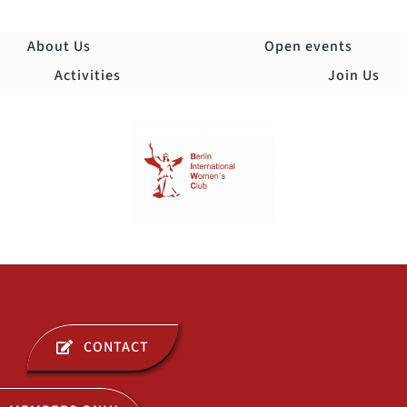
Skip
to
About Us
Open events
content
Activities
Join Us
Togg
Navi
ABOUT US
CONTACT
OPEN EVENTS